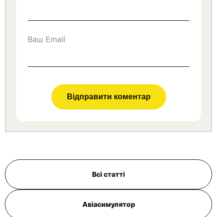
Ваш Email
Всі статті
Авіасимулятор