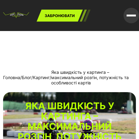
Skip
to
content
ЗАБРОНЮВАТИ
Яка швидкість у картинга –
Головна
/
Блог
/
Картинг
/
максимальний розгін, потужність та
особливості картів
ЯКА ШВИДКІСТЬ У
КАРТИНГА –
МАКСИМАЛЬНИЙ
РОЗГІН, ПОТУЖНІСТЬ