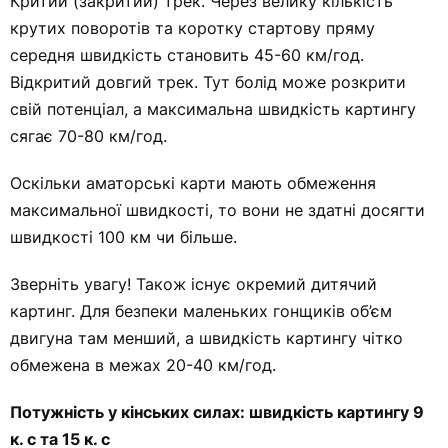
Критий (закритий) трек. Через велику кількість
крутих поворотів та коротку стартову пряму
середня швидкість становить 45-60 км/год.
Відкритий довгий трек. Тут болід може розкрити
свій потенціал, а максимальна швидкість картингу
сягає 70-80 км/год.
Оскільки аматорські карти мають обмеження
максимальної швидкості, то вони не здатні досягти
швидкості 100 км чи більше.
Зверніть увагу! Також існує окремий дитячий
картинг. Для безпеки маленьких гонщиків об’єм
двигуна там менший, а швидкість картингу чітко
обмежена в межах 20-40 км/год.
Потужність у кінських силах: швидкість картингу 9
к. с та 15 к. с