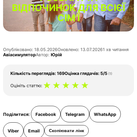
ВІДПОЧИНОК ДЛЯ ВСІЄЇ
СІМ’Ї
Опубліковано: 18.05.2026
Оновлено: 13.07.2026
1 хв читання
Авіасимулятор
Автор:
Юрій
Кількість переглядів: 169
Оцінка глядачів: 5/5
(1)
★
★
★
★
★
Оцініть статтю:
Поділитися:
Facebook
Telegram
WhatsApp
Viber
Email
Скопіювати лінк