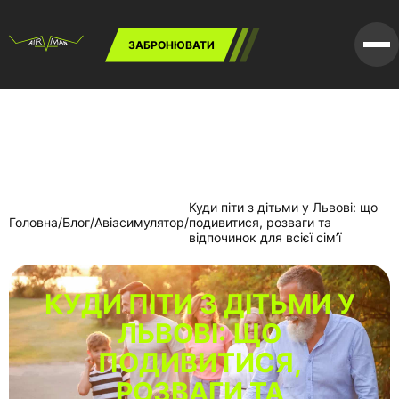
Skip
to
content
ЗАБРОНЮВАТИ
Куди піти з дітьми у Львові: що
Головна
/
Блог
/
Авіасимулятор
/
подивитися, розваги та
відпочинок для всієї сім’ї
КУДИ ПІТИ З ДІТЬМИ У
ЛЬВОВІ: ЩО
ПОДИВИТИСЯ,
РОЗВАГИ ТА