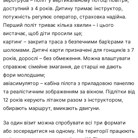
аеротруба – політ у вертикальному потоці повітря,
доступний з 4 років. Дитину тримає інструктор,
потужність регулює оператор, страховка надійна.
Перший політ триває кілька хвилин – і цього
вистачає, щоб діти просили ще;
картинг – закрита траса з безпечними бар’єрами та
шоломами. Дитячі карти призначені для гонщиків з 7
років, дорослі – без обмеження. Можна влаштувати
справжнє сімейне змагання, де старші не дають
фори молодшим;
авіасимулятор – кабіна пілота з приладовою панеллю
та реалістичним зображенням за вікном. Підлітки від
12 років керують літаком разом з інструктором,
обирають маршрут, вмикають двигуни.
За один візит можна спробувати всі три формати
або зосередитися на одному. На території працюють