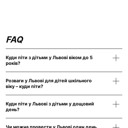
FAQ
Куди піти з дітьми у Львові віком до 5
років?
Аеротруба в Airman доступна з 4 років. Також
Розваги у Львові для дітей шкільного
підходять Шевченківський гай, Стрийський
віку – куди піти?
парк, парк культури з атракціонами, контактні
зоопарки в Брюховичах і м’які ігрові зони у
Картинг у Airman з 7 років, скеледроми,
ТРЦ.
Куди піти у Львові з дітьми у дощовий
кулінарні і керамічні майстер-класи, музей
день?
шоколаду з дегустацією. Старшим –
авіасимулятор від 12 років.
Усе закрите: Airman, аквапарк King Cross,
Чи можна провести у Львові один день
музеї, лабіринт, кінотеатри, ТРЦ із ігровими