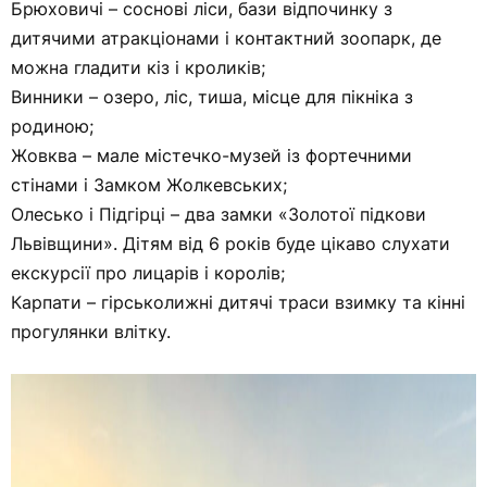
Брюховичі – соснові ліси, бази відпочинку з
дитячими атракціонами і контактний зоопарк, де
можна гладити кіз і кроликів;
Винники – озеро, ліс, тиша, місце для пікніка з
родиною;
Жовква – мале містечко-музей із фортечними
стінами і Замком Жолкевських;
Олесько і Підгірці – два замки «Золотої підкови
Львівщини». Дітям від 6 років буде цікаво слухати
екскурсії про лицарів і королів;
Карпати – гірськолижні дитячі траси взимку та кінні
прогулянки влітку.