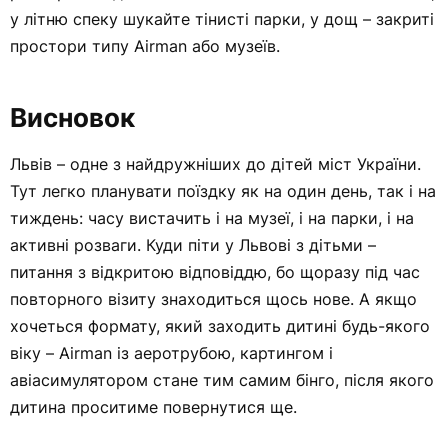
у літню спеку шукайте тінисті парки, у дощ – закриті
простори типу Airman або музеїв.
Висновок
Львів – одне з найдружніших до дітей міст України.
Тут легко планувати поїздку як на один день, так і на
тиждень: часу вистачить і на музеї, і на парки, і на
активні розваги. Куди піти у Львові з дітьми –
питання з відкритою відповіддю, бо щоразу під час
повторного візиту знаходиться щось нове. А якщо
хочеться формату, який заходить дитині будь-якого
віку – Airman із аеротрубою, картингом і
авіасимулятором стане тим самим бінго, після якого
дитина проситиме повернутися ще.